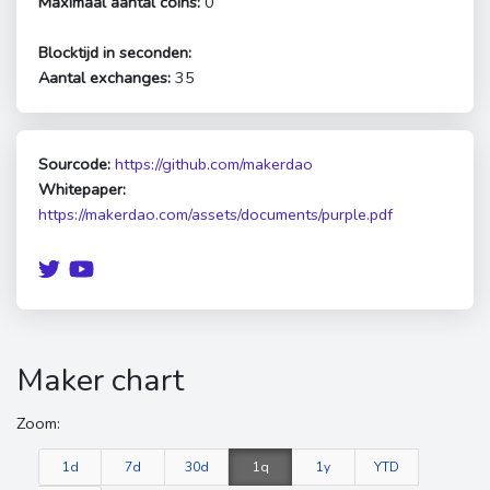
Maximaal aantal coins:
0
Blocktijd in seconden:
Aantal exchanges:
35
Sourcode:
https://github.com/makerdao
Whitepaper:
https://makerdao.com/assets/documents/purple.pdf
Maker chart
Zoom:
1d
7d
30d
1q
1y
YTD