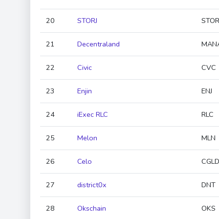
20
STORJ
STOR
21
Decentraland
MAN
22
Civic
CVC
23
Enjin
ENJ
24
iExec RLC
RLC
25
Melon
MLN
26
Celo
CGL
27
district0x
DNT
28
Okschain
OKS