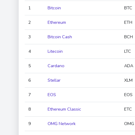
1
Bitcoin
BTC
2
Ethereum
ETH
3
Bitcoin Cash
BCH
4
Litecoin
LTC
5
Cardano
ADA
6
Stellar
XLM
7
EOS
EOS
8
Ethereum Classic
ETC
9
OMG Network
OMG