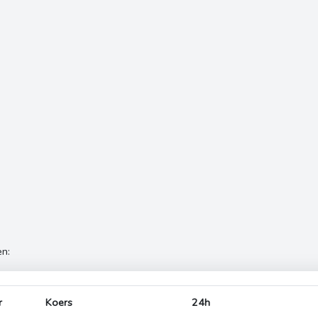
n:
r
Koers
24h