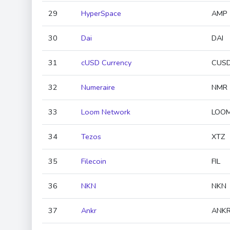
29
HyperSpace
AMP
30
Dai
DAI
31
cUSD Currency
CUS
32
Numeraire
NMR
33
Loom Network
LOO
34
Tezos
XTZ
35
Filecoin
FIL
36
NKN
NKN
37
Ankr
ANK