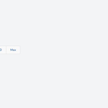
TD
Max