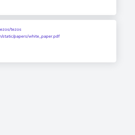
/tezos/tezos
m/static/papers/white_paper.pdf