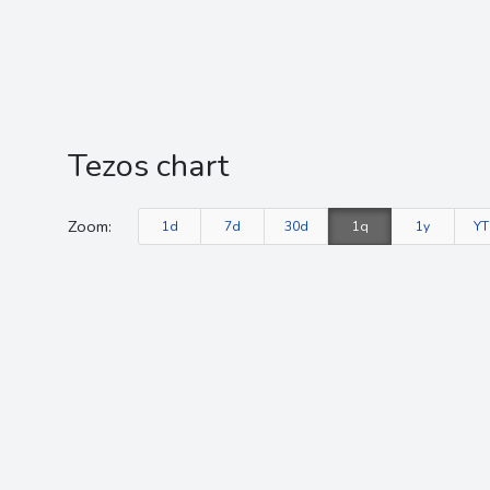
Tezos chart
Zoom:
1d
7d
30d
1q
1y
Y