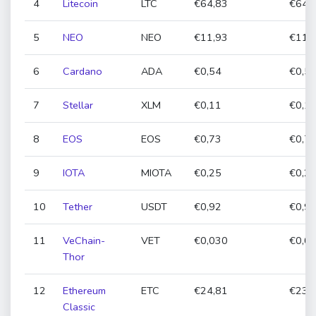
4
Litecoin
LTC
€64,83
€64,8
5
NEO
NEO
€11,93
€11,7
6
Cardano
ADA
€0,54
€0,55
7
Stellar
XLM
€0,11
€0,11
8
EOS
EOS
€0,73
€0,73
9
IOTA
MIOTA
€0,25
€0,27
10
Tether
USDT
€0,92
€0,93
11
VeChain-
VET
€0,030
€0,02
Thor
12
Ethereum
ETC
€24,81
€23,9
Classic