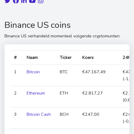
Binance US coins
Binance US verhandeld momenteel volgende cryptomunten:
#
Naam
Ticker
Koers
24h
1
Bitcoin
BTC
€47.167,49
€47.
(-1,2
2
Ethereum
ETH
€2.817,27
€2.7
(0,67
3
Bitcoin Cash
BCH
€247,00
€248
(-0,7