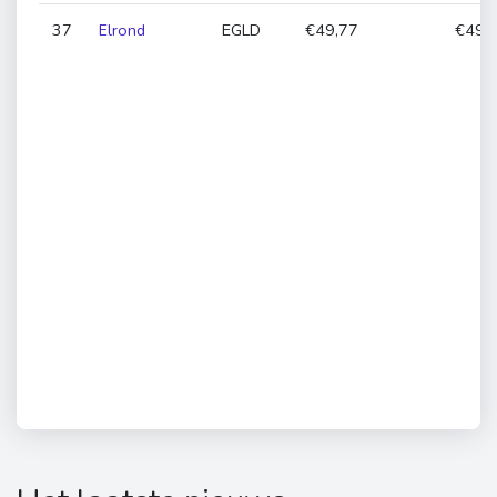
37
Elrond
EGLD
€49,77
€49,0