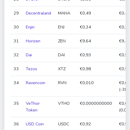
29
Decentraland
MANA
€0,49
€0,46
30
Enjin
ENJ
€0,34
€0,32
31
Horizen
ZEN
€9,64
€9,48
32
Dai
DAI
€0,93
€0,93
33
Tezos
XTZ
€0,98
€0,99
34
Ravencoin
RVN
€0,010
€0,0
(-38,
35
VeThor
VTHO
€0,0000000000
€0,0
Token
(0,00
36
USD Coin
USDC
€0,92
€0,92