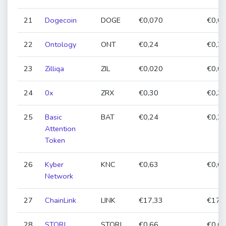
21
Dogecoin
DOGE
€0,070
€0,07
22
Ontology
ONT
€0,24
€0,24
23
Zilliqa
ZIL
€0,020
€0,02
24
0x
ZRX
€0,30
€0,30
25
Basic
BAT
€0,24
€0,24
Attention
Token
26
Kyber
KNC
€0,63
€0,63
Network
27
ChainLink
LINK
€17,33
€17,0
28
STORJ
STORJ
€0,66
€0,66