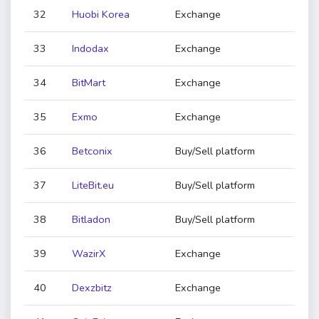
32
Huobi Korea
Exchange
33
Indodax
Exchange
34
BitMart
Exchange
35
Exmo
Exchange
36
Betconix
Buy/Sell platform
37
LiteBit.eu
Buy/Sell platform
38
Bitladon
Buy/Sell platform
39
WazirX
Exchange
40
Dexzbitz
Exchange