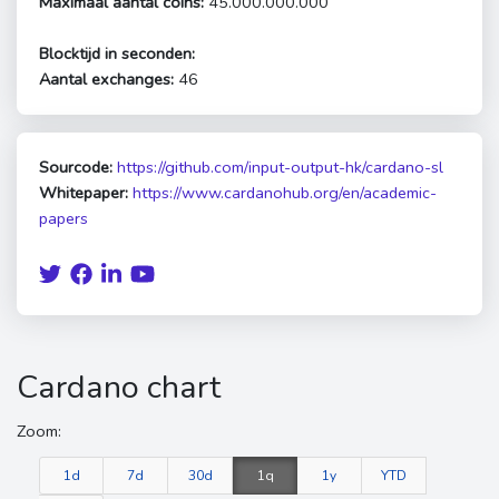
Maximaal aantal coins:
45.000.000.000
Blocktijd in seconden:
Aantal exchanges:
46
Sourcode:
https://github.com/input-output-hk/cardano-sl
Whitepaper:
https://www.cardanohub.org/en/academic-
papers
Cardano chart
Zoom:
1d
7d
30d
1q
1y
YTD