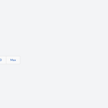
TD
Max