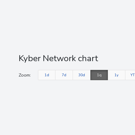
Kyber Network chart
Zoom:
1d
7d
30d
1q
1y
Y