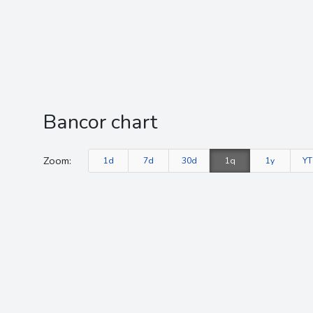
Bancor chart
Zoom:
1d
7d
30d
1q
1y
Y