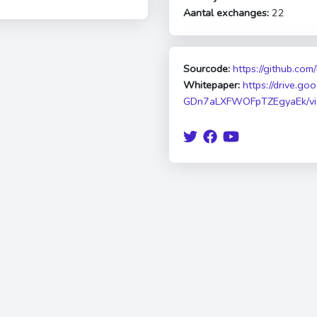
Aantal exchanges:
22
Sourcode:
https://github.com
Whitepaper:
https://drive.g
GDn7aLXFWOFpTZEgyaEk/v