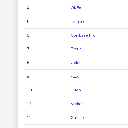
4
OKEx
5
Binance
6
Coinbase Pro
7
Bitrue
8
Upbit
9
AEX
10
Huobi
11
Kraken
12
Gate.io