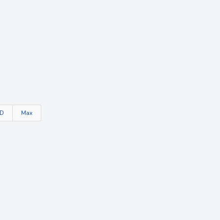
TD
Max