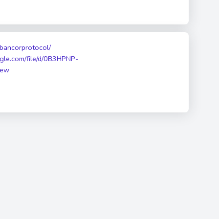
/bancorprotocol/
oogle.com/file/d/0B3HPNP-
iew