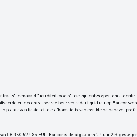
tracts' (genaamd "liquiditeitspools") die zijn ontworpen om algoritmi
seerde en gecentraliseerde beurzen is dat liquiditeit op Bancor word
n plaats van liquiditeit die afkomstig is van een kleine handvol prof
van 98.950.524,65 EUR. Bancor is de afgelopen 24 uur 2% gestegen.