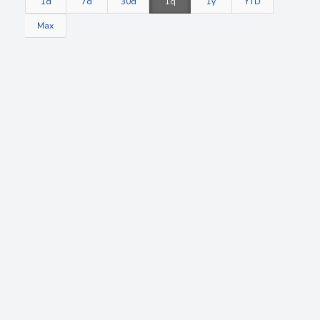
1d
7d
30d
1q
1y
YTD
Max