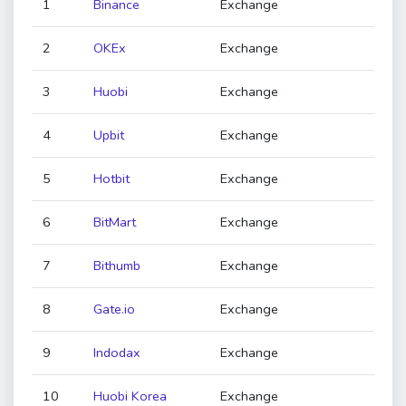
1
Binance
Exchange
2
OKEx
Exchange
3
Huobi
Exchange
4
Upbit
Exchange
5
Hotbit
Exchange
6
BitMart
Exchange
7
Bithumb
Exchange
8
Gate.io
Exchange
9
Indodax
Exchange
10
Huobi Korea
Exchange