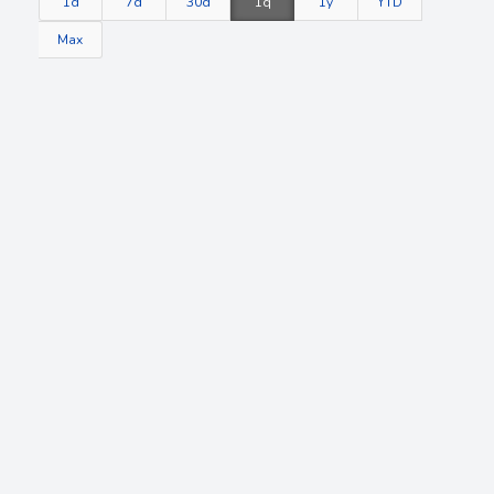
1d
7d
30d
1q
1y
YTD
Max