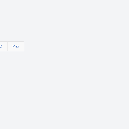
TD
Max