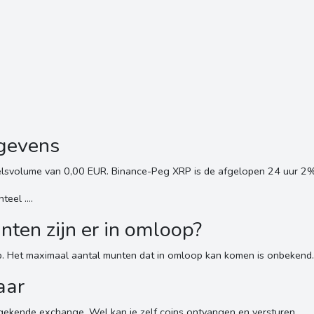
egevens
elsvolume van 0,00 EUR. Binance-Peg XRP is de afgelopen 24 uur 2%
eel ....
en zijn er in omloop?
. Het maximaal aantal munten dat in omloop kan komen is onbekend.
aar
ekende exchange. Wel kan je zelf coins ontvangen en versturen.