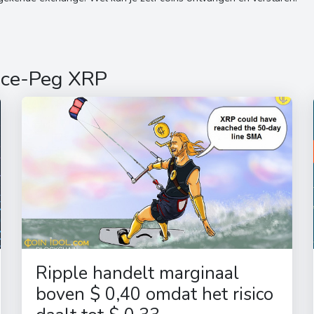
ance-Peg XRP
Ripple handelt marginaal
boven $ 0,40 omdat het risico