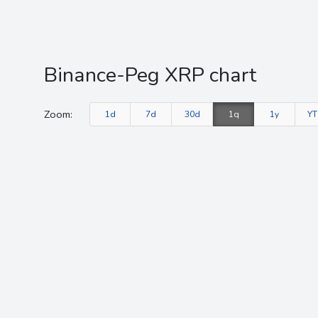
Binance-Peg XRP chart
Zoom:
1d
7d
30d
1q
1y
Y