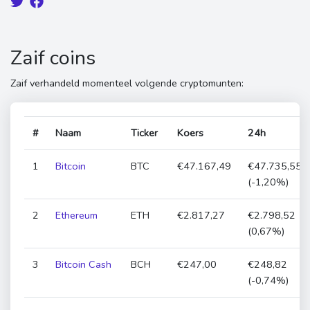
Zaif coins
Zaif verhandeld momenteel volgende cryptomunten:
#
Naam
Ticker
Koers
24h
1
Bitcoin
BTC
€47.167,49
€47.735,55
(-1,20%)
2
Ethereum
ETH
€2.817,27
€2.798,52
(0,67%)
3
Bitcoin Cash
BCH
€247,00
€248,82
(-0,74%)