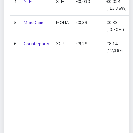
4
NEM
XEM
€0,030
€0,034
(-13,75%)
5
MonaCoin
MONA
€0,33
€0,33
(-0,70%)
6
Counterparty
XCP
€9,29
€8,14
(12,36%)