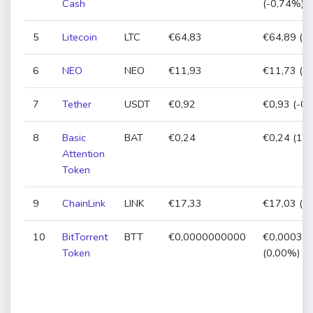
Cash
(-0,74%)
5
Litecoin
LTC
€64,83
€64,89 (-
6
NEO
NEO
€11,93
€11,73 (1
7
Tether
USDT
€0,92
€0,93 (-0
8
Basic
BAT
€0,24
€0,24 (1,
Attention
Token
9
ChainLink
LINK
€17,33
€17,03 (1
10
BitTorrent
BTT
€0,0000000000
€0,00038
Token
(0,00%)