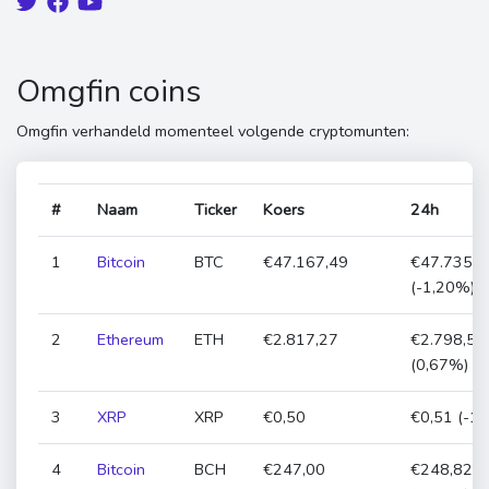
Omgfin coins
Omgfin verhandeld momenteel volgende cryptomunten:
#
Naam
Ticker
Koers
24h
1
Bitcoin
BTC
€47.167,49
€47.735,5
(-1,20%)
2
Ethereum
ETH
€2.817,27
€2.798,52
(0,67%)
3
XRP
XRP
€0,50
€0,51 (-1
4
Bitcoin
BCH
€247,00
€248,82