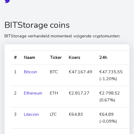
BITStorage coins
BITStorage verhandeld momenteel volgende cryptomunten:
#
Naam
Ticker
Koers
24h
Ma
1
Bitcoin
BTC
€47.167,49
€47.735,55
€
(-1,20%)
2
Ethereum
ETH
€2.817,27
€2.798,52
€
(0,67%)
3
Litecoin
LTC
€64,83
€64,89
€
(-0,09%)