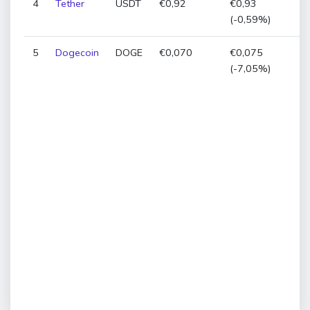
4
Tether
USDT
€0,92
€0,93
€
(-0,59%)
5
Dogecoin
DOGE
€0,070
€0,075
€
(-7,05%)