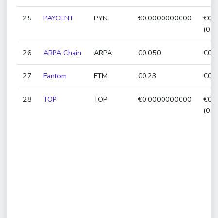
25
PAYCENT
PYN
€0,0000000000
€0,
(0,
26
ARPA Chain
ARPA
€0,050
€0,0
27
Fantom
FTM
€0,23
€0,2
28
TOP
TOP
€0,0000000000
€0,
(0,