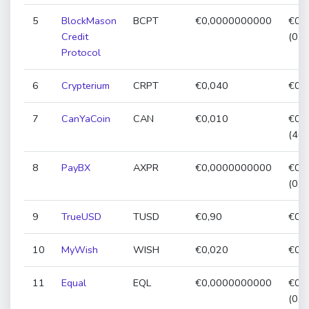
5
BlockMason
BCPT
€0,0000000000
€0,
Credit
(0,
Protocol
6
Crypterium
CRPT
€0,040
€0,0
7
CanYaCoin
CAN
€0,010
€0,
(46
8
PayBX
AXPR
€0,0000000000
€0,
(0,
9
TrueUSD
TUSD
€0,90
€0,9
10
MyWish
WISH
€0,020
€0,0
11
Equal
EQL
€0,0000000000
€0,
(0,