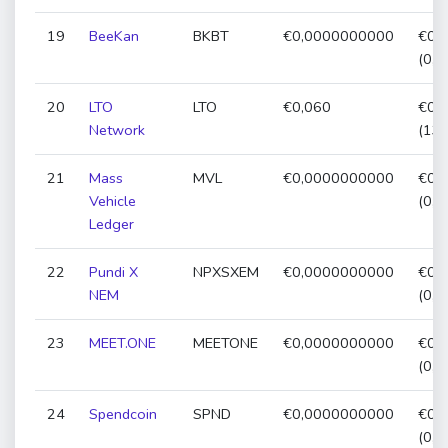
19
BeeKan
BKBT
€0,0000000000
€0,
(0,
20
LTO
LTO
€0,060
€0,
Network
(13
21
Mass
MVL
€0,0000000000
€0,
Vehicle
(0,
Ledger
22
Pundi X
NPXSXEM
€0,0000000000
€0,
NEM
(0,
23
MEET.ONE
MEETONE
€0,0000000000
€0,
(0,
24
Spendcoin
SPND
€0,0000000000
€0,
(0,