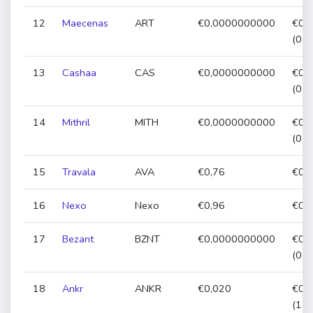
12
Maecenas
ART
€0,0000000000
€0,
(0,
13
Cashaa
CAS
€0,0000000000
€0,
(0,
14
Mithril
MITH
€0,0000000000
€0,
(0,
15
Travala
AVA
€0,76
€0,7
16
Nexo
Nexo
€0,96
€0,9
17
Bezant
BZNT
€0,0000000000
€0,
(0,
18
Ankr
ANKR
€0,020
€0,
(11