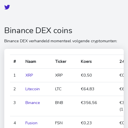
Binance DEX coins
Binance DEX verhandeld momenteel volgende cryptomunten:
#
Naam
Ticker
Koers
24h
1
XRP
XRP
€0,50
€0,5
2
Litecoin
LTC
€64,83
€64,
3
Binance
BNB
€356,56
€35
(1,
4
Fusion
FSN
€0,23
€0,2