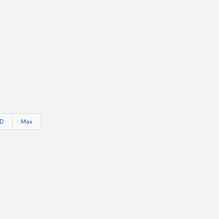
TD
Max