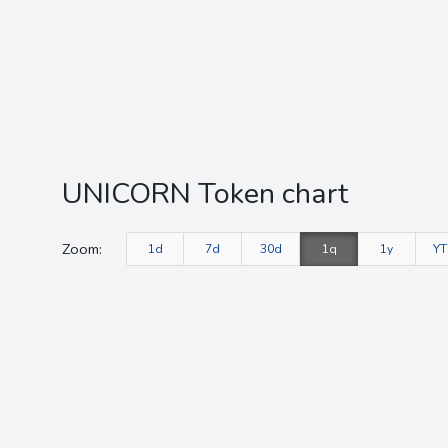
UNICORN Token chart
Zoom:
1d
7d
30d
1q
1y
Y