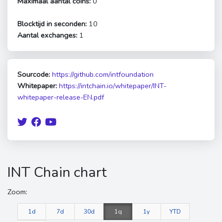
Maximaal aantal coins:
0
Blocktijd in seconden:
10
Aantal exchanges:
1
Sourcode:
https://github.com/intfoundation
Whitepaper:
https://intchain.io/whitepaper/INT-
whitepaper-release-EN.pdf
INT Chain chart
Zoom:
1d
7d
30d
1q
1y
YTD